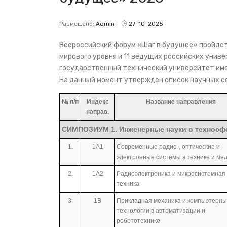
Размещено:
Admin
27-10-2025
Всероссийский форум «Шаг в будущее» пройдет 
мирового уровня и 11 ведущих российских унив
государственный технический университет име
На данный момент утвержден список научных с
№ п/п
Индекс
Название направления
направ.
СИМПОЗИУМ 1. Инженерные науки в техносфе
1.
1А1
Современные радио-, оптические и
электронные системы в технике и ме
2.
1А2
Радиоэлектроника и микросистемная
техника
3.
1В
Прикладная механика и компьютерн
технологии в автоматизации и
робототехнике