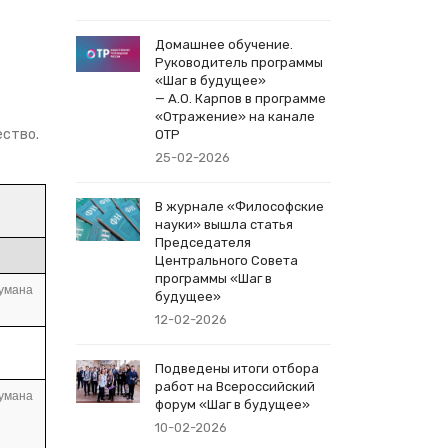
Домашнее обучение.
Руководитель программы
«Шаг в будущее»
в
— А.О. Карпов в программе
«Отражение» на канале
ество.
ОТР
25-02-2026
В журнале «Философские
науки» вышла статья
Председателя
Центрального Совета
программы «Шаг в
аумана
будущее»
12-02-2026
Подведены итоги отбора
работ на Всероссийский
аумана
форум «Шаг в будущее»
10-02-2026