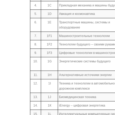
4.
1С
Прикладная механика и машины буд
5.
1D
Авиация и космонавтика
6.
1Е
Транспортные машины, системы и
оборудование
7.
1F1
Машиностроительные технологии
8.
1F2
Технологии будущего -- своими рукам
9.
1F3
Цифровые технологии в машиностро
10.
1G
Энергетические системы будущего
11.
1Н
Альтернативные источники энергии
12.
1I
Техника и технологии в автомобильно
дорожном комплексе
13.
1J
Биомедицинская техника
14.
1К
iEnergy -- цифровая энергетика
15.
1L
Интеллектуальные компьютерные си