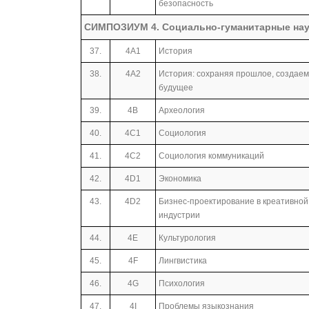
безопасность
СИМПОЗИУМ 4. Социально-гуманитарные нау
37.
4А1
История
38.
4А2
История: сохраняя прошлое, создаем
будущее
39.
4B
Археология
40.
4С1
Социология
41.
4С2
Социология коммуникаций
42.
4D1
Экономика
43.
4D2
Бизнес-проектирование в креативной
индустрии
44.
4Е
Культурология
45.
4F
Лингвистика
46.
4G
Психология
47.
4I
Проблемы языкознания