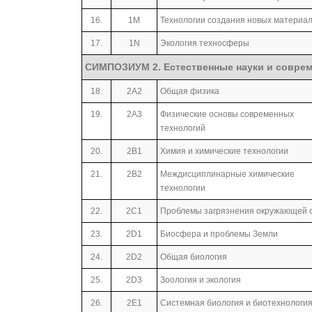
16.
1М
Технологии создания новых материа
17.
1N
Экология техносферы
СИМПОЗИУМ 2. Естественные науки и совре
18.
2А2
Общая физика
19.
2А3
Физические основы современных
технологий
20.
2В1
Химия и химические технологии
21.
2В2
Междисциплинарные химические
технологии
22.
2С1
Проблемы загрязнения окружающей 
23.
2D1
Биосфера и проблемы Земли
24.
2D2
Общая биология
25.
2D3
Зоология и экология
26.
2Е1
Системная биология и биотехнологи