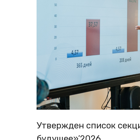
Утвержден список секц
будущее»’2026