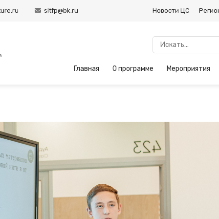
ure.ru
sitfp@bk.ru
Новости ЦС
Регио
а
Главная
О программе
Мероприятия