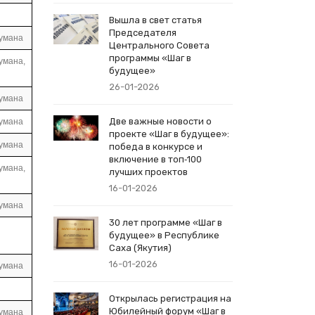
Вышла в свет статья
Председателя
аумана
Центрального Совета
программы «Шаг в
умана,
будущее»
26-01-2026
аумана
Две важные новости о
аумана
проекте «Шаг в будущее»:
аумана
победа в конкурсе и
включение в топ‑100
умана,
лучших проектов
16-01-2026
аумана
30 лет программе «Шаг в
будущее» в Республике
Саха (Якутия)
16-01-2026
аумана
Открылась регистрация на
Юбилейный форум «Шаг в
аумана