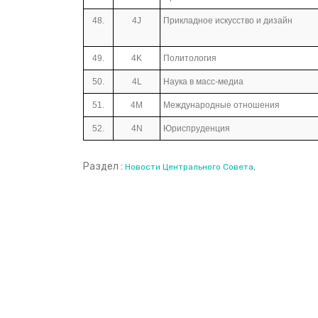
48.
4J
Прикладное искусство и дизайн
49.
4K
Политология
50.
4L
Наука в масс-медиа
51.
4M
Международные отношения
52.
4N
Юриспруденция
Раздел :
Новости Центрального Совета