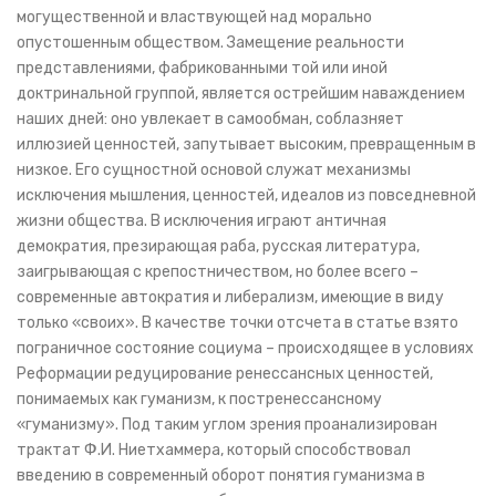
могущественной и властвующей над морально
опустошенным обществом. Замещение реальности
представлениями, фабрикованными той или иной
доктринальной группой, является острейшим наваждением
наших дней: оно увлекает в самообман, соблазняет
иллюзией ценностей, запутывает высоким, превращенным в
низкое. Его сущностной основой служат механизмы
исключения мышления, ценностей, идеалов из повседневной
жизни общества. В исключения играют античная
демократия, презирающая раба, русская литература,
заигрывающая с крепостничеством, но более всего –
современные автократия и либерализм, имеющие в виду
только «своих». В качестве точки отсчета в статье взято
пограничное состояние социума – происходящее в условиях
Реформации редуцирование ренессансных ценностей,
понимаемых как гуманизм, к постренессансному
«гуманизму». Под таким углом зрения проанализирован
трактат Ф.И. Ниетхаммера, который способствовал
введению в современный оборот понятия гуманизма в